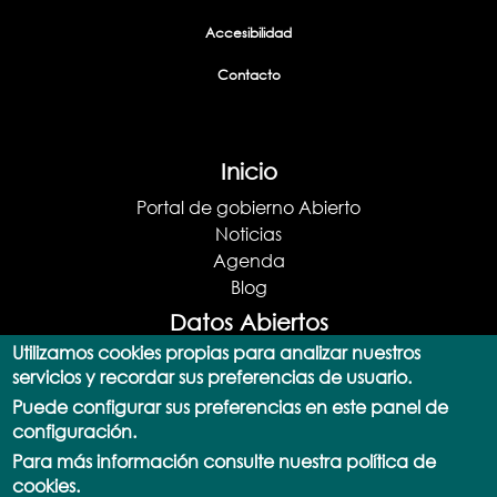
Accesibilidad
Contacto
Inicio
Portal de gobierno Abierto
Noticias
Agenda
Blog
Datos Abiertos
Utilizamos cookies propias para analizar nuestros
Portal de datos abiertos
servicios y recordar sus preferencias de usuario.
Catálogo de datos
Puede configurar sus preferencias en este panel de
Consulta SPARQL
configuración.
Actualizaciones
Para más información consulte nuestra política de
Documentación y Ayuda
cookies.
API