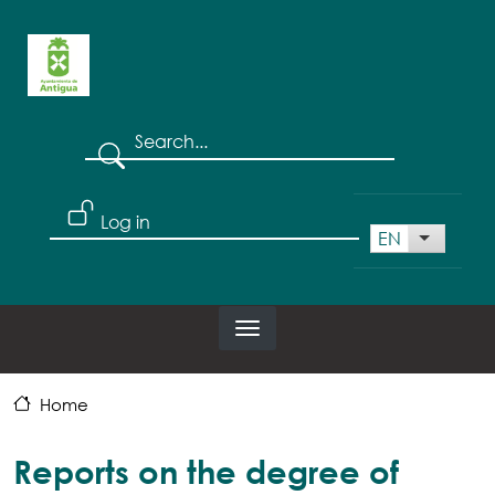
Skip to main content
Search
User account menu
Log in
EN
List addi
Home
Reports on the degree of