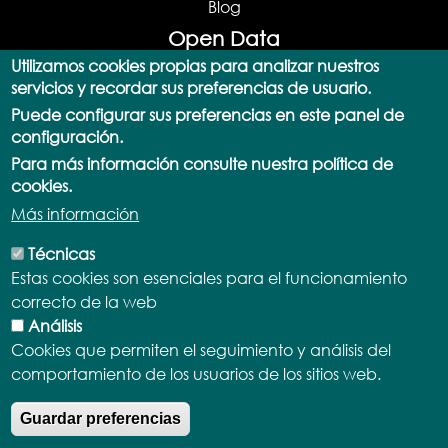
Blog
Open Data
Utilizamos cookies propias para analizar nuestros
Open Data Portal
servicios y recordar sus preferencias de usuario.
Data Catalog
Puede configurar sus preferencias en este panel de
SPARQL Query
configuración.
Actualizaciones
Para más información consulte nuestra política de
Documentation and Support
cookies.
API
Más información
Apps
Licenses and Terms
Técnicas
Normative
Estas cookies son esenciales para el funcionamiento
Usage statistics
correcto de la web
Participate
Análisis
Transparency portals
Cookies que permiten el seguimiento y análisis del
comportamiento de los usuarios de los sitios web.
Ayuntamiento de Antigua
Transparency
Guardar preferencias
Citizen Participation